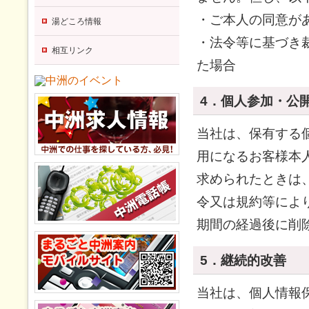
・ご本人の同意が
湯どころ情報
・法令等に基づき
相互リンク
た場合
4．個人参加・公
当社は、保有する
用になるお客様本
求められたときは
令又は規約等によ
期間の経過後に削
5．継続的改善
当社は、個人情報