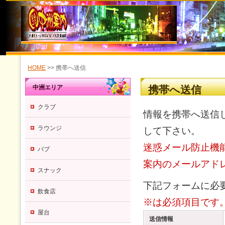
HOME
>> 携帯へ送信
中洲エリア
携帯へ送信
クラブ
情報を携帯へ送信
ラウンジ
して下さい。
迷惑メール防止機
パブ
案内のメールアドレス
スナック
下記フォームに必
飲食店
※は必須項目です
屋台
送信情報