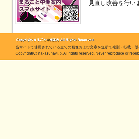
見直し改善を行い
当サイトで使用されている全ての画像および文章を無断で複製・転載・販
Copyright(C) nakasunavi.jp. All rights reserved. Never reproduce or republ