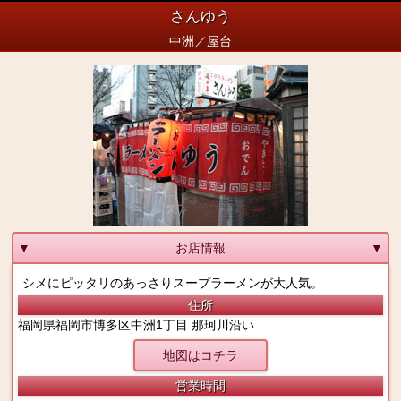
さんゆう
中洲／屋台
▼
お店情報
▼
シメにピッタリのあっさりスープラーメンが大人気。
住所
福岡県福岡市博多区中洲1丁目 那珂川沿い
地図はコチラ
営業時間