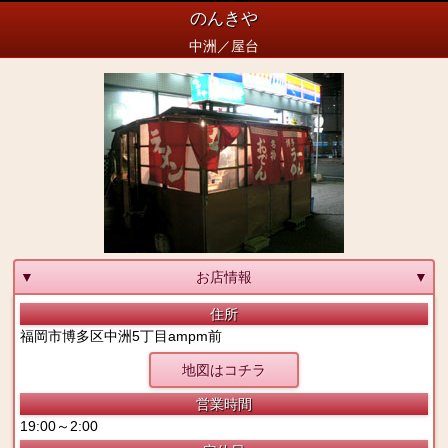
のんきや
中洲／屋台
▼
お店情報
▼
住所
福岡市博多区中洲5丁目ampm前
地図はコチラ
営業時間
19:00～2:00