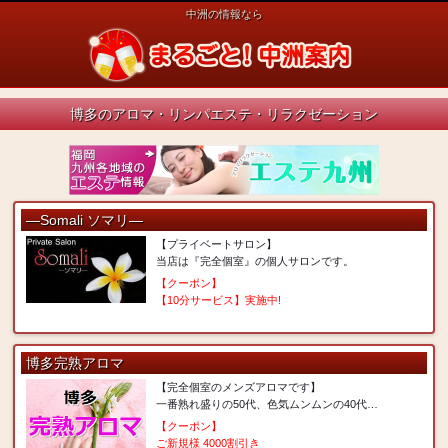
中洲の情報なら
博多のアロマ・リンパエステ・リラクゼーション
―Somali ソマリ―
【プライベートサロン】
当店は『完全個室』の個人サロンです。
【クーポン】
【10分サービス】実施中!
博多完熟アロマ
【完全個室のメンズアロマです】
一番熟れ盛りの50代、色気ムンムンの40代…
【クーポン】
ご新規様 4000割引き